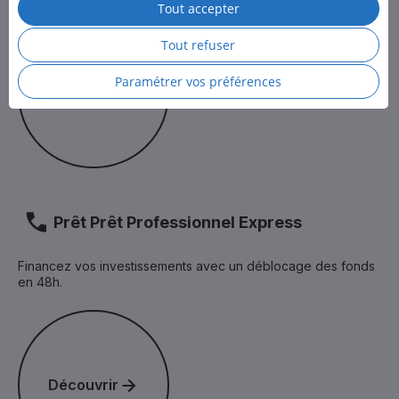
Tout accepter
Pour en savoir plus, consultez la
Politique des cookies
et
Découvrir
la
Politique de protection des données personnelles
de LCL.
Tout refuser
Paramétrer vos préférences
Découvrir
Prêt Prêt Professionnel Express
Financez vos investissements avec un déblocage des fonds
en 48h.
Découvrir
Découvrir