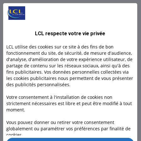
L BY LCL PRO : Un compte 100% digital
L by LCL, l'offre 100% en ligne pour les indépendants et
LCL respecte votre vie privée
micro- entrepreneurs.
LCL utilise des cookies sur ce site à des fins de bon
Découvrir
fonctionnement du site, de sécurité, de mesure d'audience,
d'analyse, d'amélioration de votre expérience utilisateur, de
partage de contenu sur les réseaux sociaux, ainsi qu'à des
Découvrir
fins publicitaires. Vos données personnelles collectées via
les cookies publicitaires nous permettent de vous présenter
des publicités personnalisées.
Votre consentement à l'installation de cookies non
strictement nécessaires est libre et peut être modifié à tout
moment.
Besoin d'un conseiller ?
Vous pouvez donner ou retirer votre consentement
globalement ou paramétrer vos préférences par finalité de
Rendez-vous dans l’une de nos 1600 agences, à domicile ou
cookies.
en visio pour nous rencontrer