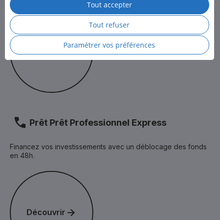
Tout accepter
Pour en savoir plus, consultez la
Politique des cookies
et
Découvrir
la
Politique de protection des données personnelles
de LCL.
Tout refuser
Paramétrer vos préférences
Découvrir
Prêt Prêt Professionnel Express
Financez vos investissements avec un déblocage des fonds
en 48h.
Découvrir
Découvrir