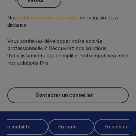
Retour
Nos
solutions d’encaissements
en magasin ou à
distance
Vous souhaitez développer votre activité
professionnelle ? Découvrez nos solutions
d’encaissements pour simplifier votre quotidien avec
nos solutions Pro
Contacter un conseiller
Contacter un conseiller
mobilité
En ligne
En plusieurs fois
u en mobilité
En ligne
En plusieurs 