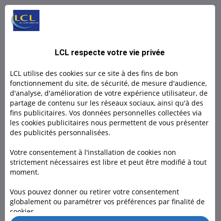
L BY LCL PRO : Un compte 100% digital
L by LCL, l'offre 100% en ligne pour les indépendants et
LCL respecte votre vie privée
micro- entrepreneurs.
LCL utilise des cookies sur ce site à des fins de bon
Découvrir
fonctionnement du site, de sécurité, de mesure d'audience,
d'analyse, d'amélioration de votre expérience utilisateur, de
partage de contenu sur les réseaux sociaux, ainsi qu'à des
Découvrir
fins publicitaires. Vos données personnelles collectées via
les cookies publicitaires nous permettent de vous présenter
des publicités personnalisées.
Votre consentement à l'installation de cookies non
strictement nécessaires est libre et peut être modifié à tout
moment.
Besoin d'un conseiller ?
Vous pouvez donner ou retirer votre consentement
globalement ou paramétrer vos préférences par finalité de
Rendez-vous dans l’une de nos 1600 agences, à domicile ou
cookies.
en visio pour nous rencontrer