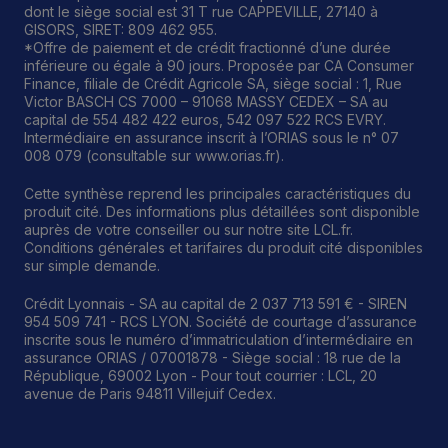
dont le siège social est 31 T rue CAPPEVILLE, 27140 à
GISORS, SIRET: 809 462 955.
*Offre de paiement et de crédit fractionné d’une durée
inférieure ou égale à 90 jours. Proposée par CA Consumer
Finance, filiale de Crédit Agricole SA, siège social : 1, Rue
Victor BASCH CS 7000 – 91068 MASSY CEDEX – SA au
capital de 554 482 422 euros, 542 097 522 RCS EVRY.
Intermédiaire en assurance inscrit à l’ORIAS sous le n° 07
008 079 (consultable sur www.orias.fr).
Cette synthèse reprend les principales caractéristiques du
produit cité. Des informations plus détaillées sont disponible
auprès de votre conseiller ou sur notre site LCL.fr.
Conditions générales et tarifaires du produit cité disponibles
sur simple demande.
Crédit Lyonnais - SA au capital de 2 037 713 591 € - SIREN
954 509 741 - RCS LYON. Société de courtage d’assurance
inscrite sous le numéro d’immatriculation d’intermédiaire en
assurance ORIAS / 07001878 - Siège social : 18 rue de la
République, 69002 Lyon - Pour tout courrier : LCL, 20
avenue de Paris 94811 Villejuif Cedex.