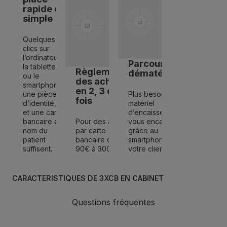
rapide et
simple
Quelques
clics sur
l’ordinateur,
Parcours
la tablette
Règlements
dématérialisé
ou le
des achats
smartphone,
en 2, 3 ou 4
une pièce
Plus besoin de
fois
d’identité,
matériel
et une carte
d’encaissement,
bancaire au
Pour des achats
vous encaissez
nom du
par carte
grâce au
patient
bancaire de
smartphone de
suffisent.
90€ à 3000€
votre client.
CARACTÉRISTIQUES DE 3XCB EN CABINET
Questions fréquentes