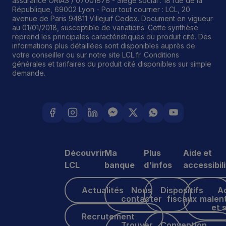
assurance ORIAS / 07001878 - Siège social : 18 rue de la
République, 69002 Lyon - Pour tout courrier : LCL, 20
avenue de Paris 94811 Villejuif Cedex. Document en vigueur
au 01/01/2018, susceptible de variations. Cette synthèse
reprend les principales caractéristiques du produit cité. Des
informations plus détaillées sont disponibles auprès de
votre conseiller ou sur notre site LCL.fr. Conditions
générales et tarifaires du produit cité disponibles sur simple
demande.
Découvrir
Ma
Plus
Aide et
LCL
banque
d'infos
accessibil
Actualités
Nous contacter
Dispositifs fiscaux
Accès male
Actualités
Nous
Dispositifs
A
contacter
fiscaux
malen
et 
Recrutement
Recrutement
Trouver une agence
Convention AERAS
Trouver
Convention