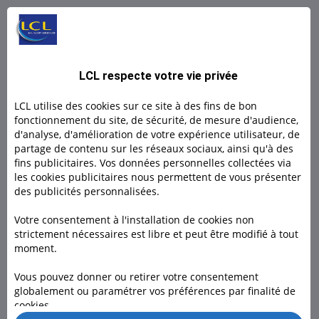
L BY LCL PRO : Un compte 100% digital
L by LCL, l'offre 100% en ligne pour les indépendants et
LCL respecte votre vie privée
micro- entrepreneurs.
LCL utilise des cookies sur ce site à des fins de bon
Découvrir
fonctionnement du site, de sécurité, de mesure d'audience,
d'analyse, d'amélioration de votre expérience utilisateur, de
partage de contenu sur les réseaux sociaux, ainsi qu'à des
Découvrir
fins publicitaires. Vos données personnelles collectées via
les cookies publicitaires nous permettent de vous présenter
des publicités personnalisées.
Votre consentement à l'installation de cookies non
strictement nécessaires est libre et peut être modifié à tout
moment.
Besoin d'un conseiller ?
Vous pouvez donner ou retirer votre consentement
globalement ou paramétrer vos préférences par finalité de
Rendez-vous dans l’une de nos 1600 agences, à domicile ou
cookies.
en visio pour nous rencontrer