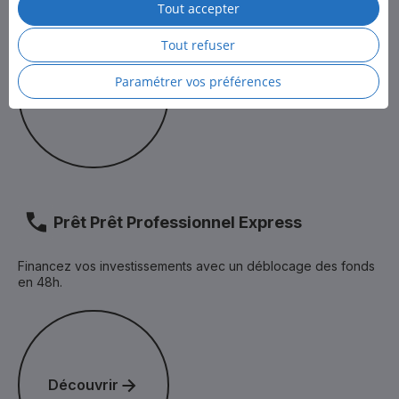
Tout accepter
Pour en savoir plus, consultez la
Politique des cookies
et
Découvrir
la
Politique de protection des données personnelles
de LCL.
Tout refuser
Paramétrer vos préférences
Découvrir
Prêt Prêt Professionnel Express
Financez vos investissements avec un déblocage des fonds
en 48h.
Découvrir
Découvrir