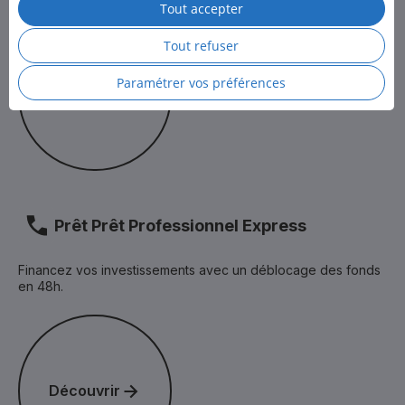
Tout accepter
Pour en savoir plus, consultez la
Politique des cookies
et
Découvrir
la
Politique de protection des données personnelles
de LCL.
Tout refuser
Paramétrer vos préférences
Découvrir
Prêt Prêt Professionnel Express
Financez vos investissements avec un déblocage des fonds
en 48h.
Découvrir
Découvrir