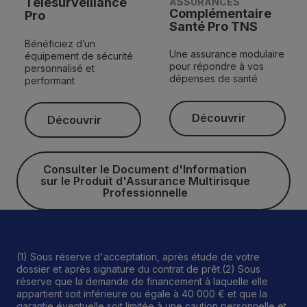
Télésurveillance
ASSURANCES
Complémentaire
Pro
Santé Pro TNS
Bénéficiez d’un
Une assurance modulaire
équipement de sécurité
pour répondre à vos
personnalisé et
dépenses de santé
performant
Découvrir
Découvrir
Découvrir
Découvrir
Consulter le Document d'Info
Consulter le Document d'Information
sur le Produit d'Assurance Multirisque
Professionnelle
(1) Sous réserve d'acceptation, après étude de votre
dossier et après signature du contrat de prêt.(2) Sous
réserve que la demande de financement à laquelle elle
appartient soit inférieure ou égale à 40 000 € et que la
garantie éventuelle soit limitée à une caution personnelle et