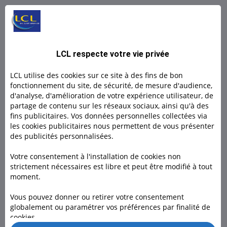
L BY LCL PRO : Un compte 100% digital
L by LCL, l'offre 100% en ligne pour les indépendants et
LCL respecte votre vie privée
micro- entrepreneurs.
LCL utilise des cookies sur ce site à des fins de bon
Découvrir
fonctionnement du site, de sécurité, de mesure d'audience,
d'analyse, d'amélioration de votre expérience utilisateur, de
partage de contenu sur les réseaux sociaux, ainsi qu'à des
Découvrir
fins publicitaires. Vos données personnelles collectées via
les cookies publicitaires nous permettent de vous présenter
des publicités personnalisées.
Votre consentement à l'installation de cookies non
strictement nécessaires est libre et peut être modifié à tout
moment.
Besoin d'un conseiller ?
Vous pouvez donner ou retirer votre consentement
globalement ou paramétrer vos préférences par finalité de
Rendez-vous dans l’une de nos 1600 agences, à domicile ou
cookies.
en visio pour nous rencontrer