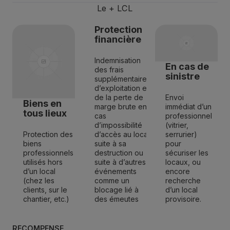
Le + LCL
Protection
financière
Indemnisation
En cas de
des frais
sinistre
supplémentaires
d’exploitation et
de la perte de
Envoi
Biens en
marge brute en
immédiat d’un
tous lieux
cas
professionnel
d’impossibilité
(vitrier,
Protection des
d’accès au local
serrurier)
biens
suite à sa
pour
professionnels
destruction ou
sécuriser les
utilisés hors
suite à d’autres
locaux, ou
d’un local
événements
encore
(chez les
comme un
recherche
clients, sur le
blocage lié à
d’un local
chantier, etc.)
des émeutes
provisoire.
RÉCOMPENSE