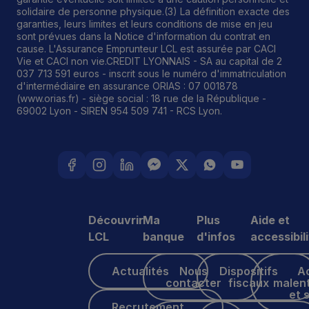
solidaire de personne physique.(3) La définition exacte des
garanties, leurs limites et leurs conditions de mise en jeu
sont prévues dans la Notice d'information du contrat en
cause. L'Assurance Emprunteur LCL est assurée par CACI
Vie et CACI non vie.CREDIT LYONNAIS - SA au capital de 2
037 713 591 euros - inscrit sous le numéro d'immatriculation
d'intermédiaire en assurance ORIAS : 07 001878
(www.orias.fr) - siège social : 18 rue de la République -
69002 Lyon - SIREN 954 509 741 - RCS Lyon.
Découvrir
Ma
Plus
Aide et
LCL
banque
d'infos
accessibil
Actualités
Nous contacter
Dispositifs fiscaux
Accès male
Actualités
Nous
Dispositifs
A
contacter
fiscaux
malen
et 
Recrutement
Recrutement