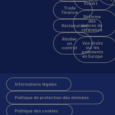
Eckert
Trade Finance
Trade
Finance
Réforme des indices 
Réforme
des
Réclamation
indices de
Réclamation
référence
Résilier un contrat
Résilier
Vos droits sur les p
Vos droits
un
sur les
contrat
paiements
en Europe
Informations légales
Informations légales
Politique de protection des données
Politique de protection des données
Politique des cookies
Politique des cookies