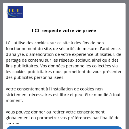
L BY LCL PRO : Un compte 100% digital
L by LCL, l'offre 100% en ligne pour les indépendants et
LCL respecte votre vie privée
micro- entrepreneurs.
LCL utilise des cookies sur ce site à des fins de bon
Découvrir
fonctionnement du site, de sécurité, de mesure d'audience,
d'analyse, d'amélioration de votre expérience utilisateur, de
partage de contenu sur les réseaux sociaux, ainsi qu'à des
Découvrir
fins publicitaires. Vos données personnelles collectées via
les cookies publicitaires nous permettent de vous présenter
des publicités personnalisées.
Votre consentement à l'installation de cookies non
strictement nécessaires est libre et peut être modifié à tout
moment.
Besoin d'un conseiller ?
Vous pouvez donner ou retirer votre consentement
globalement ou paramétrer vos préférences par finalité de
Rendez-vous dans l’une de nos 1600 agences, à domicile ou
cookies.
en visio pour nous rencontrer