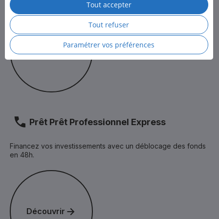
Tout accepter
Pour en savoir plus, consultez la
Politique des cookies
et
Découvrir
la
Politique de protection des données personnelles
de LCL.
Tout refuser
Paramétrer vos préférences
Découvrir
Prêt Prêt Professionnel Express
Financez vos investissements avec un déblocage des fonds
en 48h.
Découvrir
Découvrir