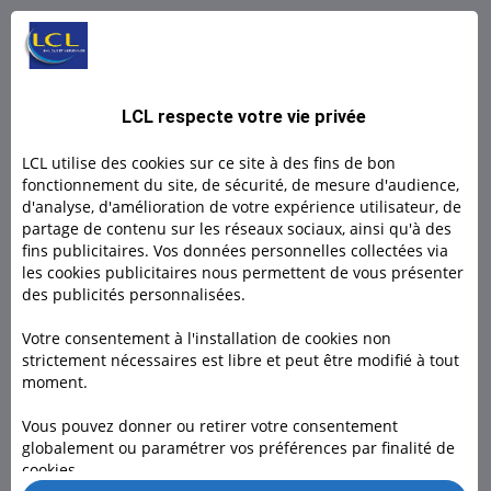
L BY LCL PRO : Un compte 100% digital
L by LCL, l'offre 100% en ligne pour les indépendants et
LCL respecte votre vie privée
micro- entrepreneurs.
LCL utilise des cookies sur ce site à des fins de bon
Découvrir
fonctionnement du site, de sécurité, de mesure d'audience,
d'analyse, d'amélioration de votre expérience utilisateur, de
partage de contenu sur les réseaux sociaux, ainsi qu'à des
Découvrir
fins publicitaires. Vos données personnelles collectées via
les cookies publicitaires nous permettent de vous présenter
des publicités personnalisées.
Votre consentement à l'installation de cookies non
strictement nécessaires est libre et peut être modifié à tout
moment.
Besoin d'un conseiller ?
Vous pouvez donner ou retirer votre consentement
globalement ou paramétrer vos préférences par finalité de
Rendez-vous dans l’une de nos 1600 agences, à domicile ou
cookies.
en visio pour nous rencontrer