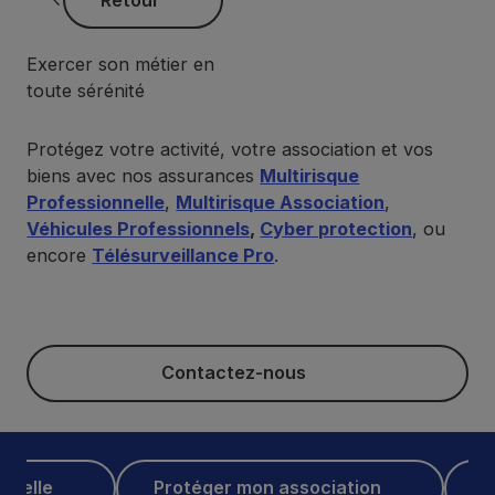
Retour
Exercer son métier en
toute sérénité
Protégez votre activité, votre association et vos
biens avec nos assurances
Multirisque
Professionnelle
,
Multirisque Association
,
Véhicules Professionnels
,
Cyber protection
, ou
encore
Télésurveillance Pro
.
Contactez-nous
Contactez-nous
e
Protéger mon association
Assur
nnelle
Protéger mon association
A