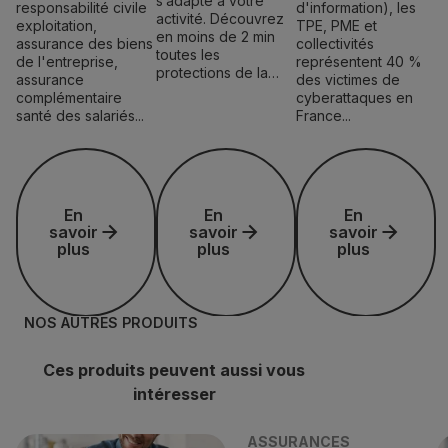
s’adapte à votre
responsabilité civile
d'information), les
activité. Découvrez
exploitation,
TPE, PME et
en moins de 2 min
assurance des biens
collectivités
toutes les
de l'entreprise,
représentent 40 %
protections de la…
assurance
des victimes de
complémentaire
cyberattaques en
santé des salariés...
France...
En savoir plus
En savoir plus
En savoir plus
En
En
En
savoir
savoir
savoir
plus
plus
plus
NOS AUTRES PRODUITS
Ces produits peuvent aussi vous
intéresser
ASSURANCES