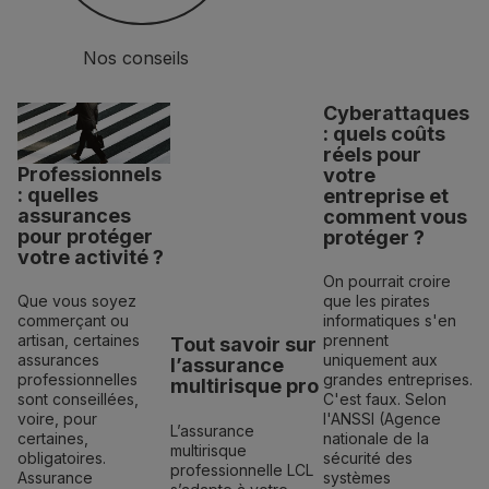
Nos conseils
Cyberattaques
: quels coûts
réels pour
Professionnels
votre
: quelles
entreprise et
assurances
comment vous
pour protéger
protéger ?
votre activité ?
On pourrait croire
Que vous soyez
que les pirates
commerçant ou
informatiques s'en
artisan, certaines
prennent
Tout savoir sur
assurances
uniquement aux
l’assurance
professionnelles
grandes entreprises.
multirisque pro
sont conseillées,
C'est faux. Selon
voire, pour
l'ANSSI (Agence
L’assurance
certaines,
nationale de la
multirisque
obligatoires.
sécurité des
professionnelle LCL
Assurance
systèmes