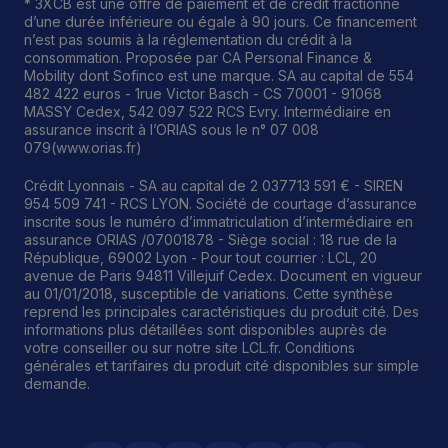
* 3XCB est une offre de paiement et de crédit fractionné
d’une durée inférieure ou égale à 90 jours. Ce financement
n’est pas soumis à la réglementation du crédit à la
consommation. Proposée par CA Personal Finance &
Mobility dont Sofinco est une marque. SA au capital de 554
482 422 euros - 1rue Victor Basch - CS 70001 - 91068
MASSY Cedex, 542 097 522 RCS Evry. Intermédiaire en
assurance inscrit à l’ORIAS sous le n° 07 008
079(www.orias.fr)
Crédit Lyonnais - SA au capital de 2 037713 591 € - SIREN
954 509 741 - RCS LYON. Société de courtage d’assurance
inscrite sous le numéro d’immatriculation d’intermédiaire en
assurance ORIAS /07001878 - Siège social : 18 rue de la
République, 69002 Lyon - Pour tout courrier : LCL, 20
avenue de Paris 94811 Villejuif Cedex. Document en vigueur
au 01/01/2018, susceptible de variations. Cette synthèse
reprend les principales caractéristiques du produit cité. Des
informations plus détaillées sont disponibles auprès de
votre conseiller ou sur notre site LCL.fr. Conditions
générales et tarifaires du produit cité disponibles sur simple
demande.