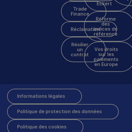
Eckert
Trade Finance
Trade
Finance
Réforme des indices 
Réforme
des
Réclamation
indices de
Réclamation
référence
Résilier un contrat
Résilier
Vos droits sur les p
Vos droits
un
sur les
contrat
paiements
en Europe
Informations légales
Informations légales
Politique de protection des données
Politique de protection des données
Politique des cookies
Politique des cookies