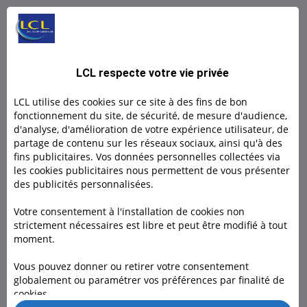
L BY LCL PRO : Un compte 100% digital
L by LCL, l'offre 100% en ligne pour les indépendants et
LCL respecte votre vie privée
micro- entrepreneurs.
LCL utilise des cookies sur ce site à des fins de bon
Découvrir
fonctionnement du site, de sécurité, de mesure d'audience,
d'analyse, d'amélioration de votre expérience utilisateur, de
partage de contenu sur les réseaux sociaux, ainsi qu'à des
Découvrir
fins publicitaires. Vos données personnelles collectées via
les cookies publicitaires nous permettent de vous présenter
des publicités personnalisées.
Votre consentement à l'installation de cookies non
strictement nécessaires est libre et peut être modifié à tout
moment.
Besoin d'un conseiller ?
Vous pouvez donner ou retirer votre consentement
globalement ou paramétrer vos préférences par finalité de
Rendez-vous dans l’une de nos 1600 agences, à domicile ou
cookies.
en visio pour nous rencontrer