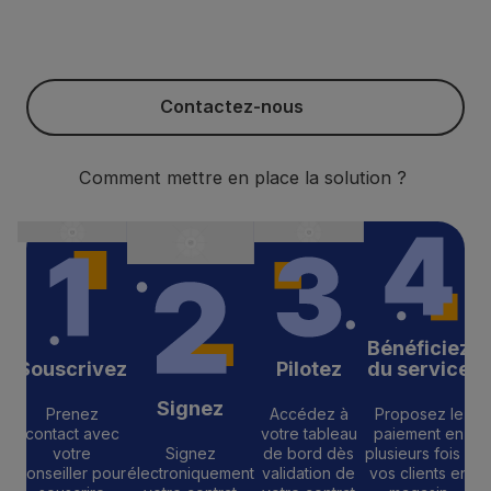
Contactez-nous
Contactez-nous
Comment mettre en place la solution ?
Bénéficiez
Souscrivez
Pilotez
du service
Signez
Prenez
Accédez à
Proposez le
contact avec
votre tableau
paiement en
votre
Signez
de bord dès
plusieurs fois à
conseiller pour
électroniquement
validation de
vos clients en