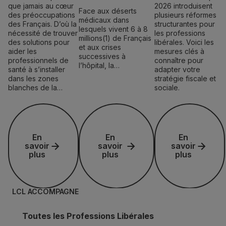
que jamais au cœur
2026 introduisent
Face aux déserts
des préoccupations
plusieurs réformes
médicaux dans
des Français. D’où la
structurantes pour
lesquels vivent 6 à 8
nécessité de trouver
les professions
millions(1) de Français
des solutions pour
libérales. Voici les
et aux crises
aider les
mesures clés à
successives à
professionnels de
connaître pour
l’hôpital, la…
santé à s’installer
adapter votre
dans les zones
stratégie fiscale et
blanches de la…
sociale.
En savoir plus
En savoir plus
En savoir plus
En
En
En
savoir
savoir
savoir
plus
plus
plus
LCL ACCOMPAGNE
Toutes les Professions Libérales