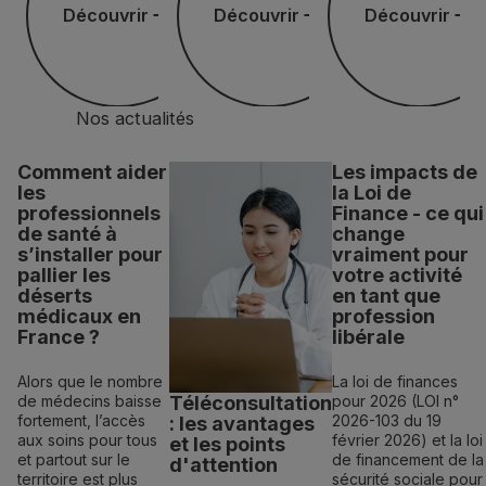
Découvrir
Découvrir
Découvrir
Nos actualités
Comment aider
Les impacts de
les
la Loi de
professionnels
Finance - ce qui
de santé à
change
s’installer pour
vraiment pour
pallier les
votre activité
déserts
en tant que
médicaux en
profession
France ?
libérale
Alors que le nombre
La loi de finances
de médecins baisse
pour 2026 (LOI n°
Téléconsultation
fortement, l’accès
2026-103 du 19
: les avantages
aux soins pour tous
février 2026) et la loi
et les points
et partout sur le
de financement de la
d'attention
territoire est plus
sécurité sociale pour