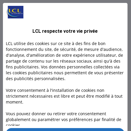
L BY LCL PRO : Un compte 100% digital
L by LCL, l'offre 100% en ligne pour les indépendants et
LCL respecte votre vie privée
micro- entrepreneurs.
LCL utilise des cookies sur ce site à des fins de bon
Découvrir
fonctionnement du site, de sécurité, de mesure d'audience,
d'analyse, d'amélioration de votre expérience utilisateur, de
partage de contenu sur les réseaux sociaux, ainsi qu'à des
Découvrir
fins publicitaires. Vos données personnelles collectées via
les cookies publicitaires nous permettent de vous présenter
des publicités personnalisées.
Votre consentement à l'installation de cookies non
strictement nécessaires est libre et peut être modifié à tout
moment.
Besoin d'un conseiller ?
Vous pouvez donner ou retirer votre consentement
globalement ou paramétrer vos préférences par finalité de
Rendez-vous dans l’une de nos 1600 agences, à domicile ou
cookies.
en visio pour nous rencontrer