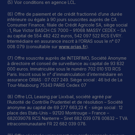
(5) Voir conditions en agence LCL.
(6) Offre de paiement et de crédit fractionné d’une durée
inférieure ou égale à 90 jours souscrites auprès de CA
Consumer Finance, filiale de Crédit Agricole SA, siège social
: 1, Rue Victor BASCH CS 7000 – 91068 MASSY CEDEX – SA
au capital de 554 482 422 euros, 542 097 522 RCS EVRY.
Intermédiaire en assurance inscrit à l’ORIAS sous le n° 07
008 079 (consultable sur
www.orias.fr
).
(7) Offre souscrite auprès de INTERFIMO, Société Anonyme
à directoire et conseil de surveillance au capital de 93 832
000 euros. Immatriculée sous le numéro 702 010 513 RCS
Paris. Inscrit sous le n° d’immatriculation d’intermédiaire en
assurance ORIAS : 07 027 249. Siège social : 46 bd de La
Tour-Maubourg 75343 PARIS Cedex 07
(8) Offre LCL Leasing par Lixxbail, société agréé par
l’Autorité de Contrôle Prudentiel et de résolution – Société
anonyme au capital de 69 277 663,23 € - siège social : 12
place des Etats-Unis – 92120 Montrouge – France –
682039078 RCS Nanterre – Siret 682 039 078 00832 – TVA
intracommunautaire FR 22 682 039 078.