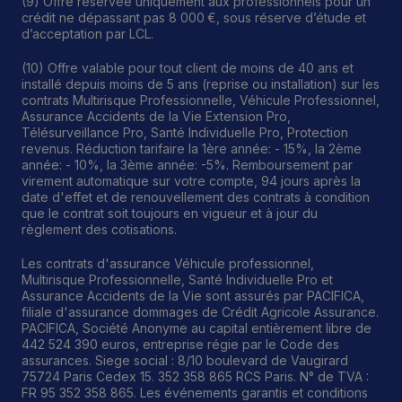
(9) Offre réservée uniquement aux professionnels pour un
crédit ne dépassant pas 8 000 €, sous réserve d’étude et
d’acceptation par LCL.
(10) Offre valable pour tout client de moins de 40 ans et
installé depuis moins de 5 ans (reprise ou installation) sur les
contrats Multirisque Professionnelle, Véhicule Professionnel,
Assurance Accidents de la Vie Extension Pro,
Télésurveillance Pro, Santé Individuelle Pro, Protection
revenus. Réduction tarifaire la 1ère année: - 15%, la 2ème
année: - 10%, la 3ème année: -5%. Remboursement par
virement automatique sur votre compte, 94 jours après la
date d'effet et de renouvellement des contrats à condition
que le contrat soit toujours en vigueur et à jour du
règlement des cotisations.
Les contrats d'assurance Véhicule professionnel,
Multirisque Professionnelle, Santé Individuelle Pro et
Assurance Accidents de la Vie sont assurés par PACIFICA,
filiale d'assurance dommages de Crédit Agricole Assurance.
PACIFICA, Société Anonyme au capital entièrement libre de
442 524 390 euros, entreprise régie par le Code des
assurances. Siege social : 8/10 boulevard de Vaugirard
75724 Paris Cedex 15. 352 358 865 RCS Paris. N° de TVA :
FR 95 352 358 865. Les événements garantis et conditions