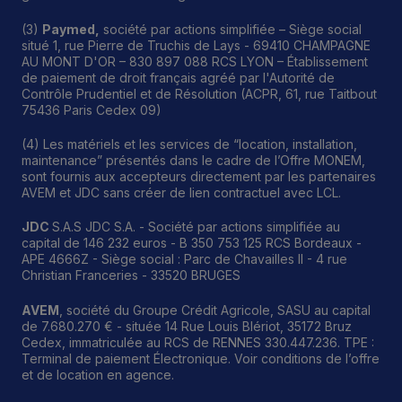
(3)
Paymed,
société par actions simplifiée – Siège social
situé 1, rue Pierre de Truchis de Lays - 69410 CHAMPAGNE
AU MONT D'OR – 830 897 088 RCS LYON – Établissement
de paiement de droit français agréé par l'Autorité de
Contrôle Prudentiel et de Résolution (ACPR, 61, rue Taitbout
75436 Paris Cedex 09)
(4) Les matériels et les services de “location, installation,
maintenance” présentés dans le cadre de l’Offre MONEM,
sont fournis aux accepteurs directement par les partenaires
AVEM et JDC sans créer de lien contractuel avec LCL.
JDC
S.A.S JDC S.A. - Société par actions simplifiée au
capital de 146 232 euros - B 350 753 125 RCS Bordeaux -
APE 4666Z - Siège social : Parc de Chavailles II - 4 rue
Christian Franceries - 33520 BRUGES
AVEM
, société du Groupe Crédit Agricole, SASU au capital
de 7.680.270 € - située 14 Rue Louis Blériot, 35172 Bruz
Cedex, immatriculée au RCS de RENNES 330.447.236. TPE :
Terminal de paiement Électronique. Voir conditions de l’offre
et de location en agence.