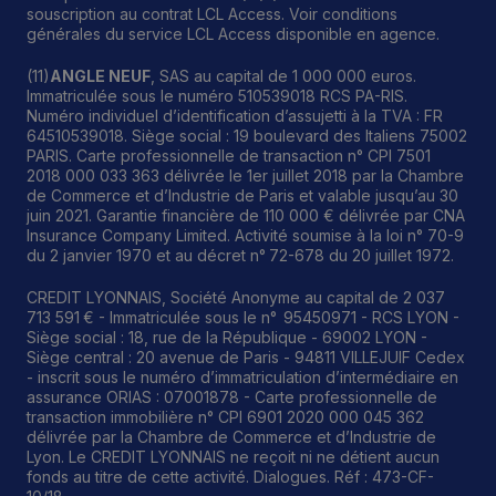
souscription au contrat LCL Access. Voir conditions
générales du service LCL Access disponible en agence.
(11)
ANGLE NEUF
, SAS au capital de 1 000 000 euros.
Immatriculée sous le numéro 510539018 RCS PA-RIS.
Numéro individuel d’identification d’assujetti à la TVA : FR
64510539018. Siège social : 19 boulevard des Italiens 75002
PARIS. Carte professionnelle de transaction n° CPI 7501
2018 000 033 363 délivrée le 1er juillet 2018 par la Chambre
de Commerce et d’Industrie de Paris et valable jusqu’au 30
juin 2021. Garantie financière de 110 000 € délivrée par CNA
Insurance Company Limited. Activité soumise à la loi n° 70-9
du 2 janvier 1970 et au décret n° 72-678 du 20 juillet 1972.
CREDIT LYONNAIS, Société Anonyme au capital de 2 037
713 591 € - Immatriculée sous le n° 95450971 - RCS LYON -
Siège social : 18, rue de la République - 69002 LYON -
Siège central : 20 avenue de Paris - 94811 VILLEJUIF Cedex
- inscrit sous le numéro d’immatriculation d’intermédiaire en
assurance ORIAS : 07001878 - Carte professionnelle de
transaction immobilière n° CPI 6901 2020 000 045 362
délivrée par la Chambre de Commerce et d’Industrie de
Lyon. Le CREDIT LYONNAIS ne reçoit ni ne détient aucun
fonds au titre de cette activité. Dialogues. Réf : 473-CF-