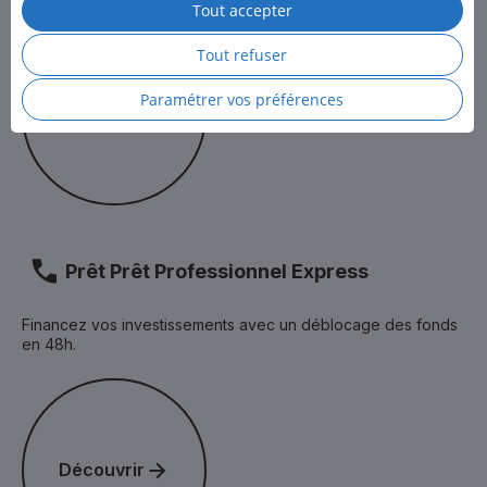
Tout accepter
Pour en savoir plus, consultez la
Politique des cookies
et
Découvrir
la
Politique de protection des données personnelles
de LCL.
Tout refuser
Paramétrer vos préférences
Découvrir
Prêt Prêt Professionnel Express
Financez vos investissements avec un déblocage des fonds
en 48h.
Découvrir
Découvrir