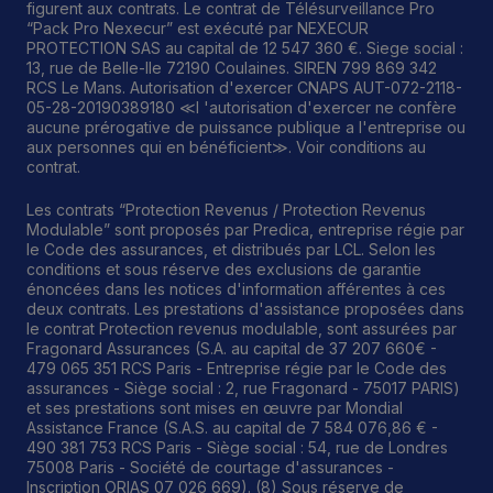
figurent aux contrats. Le contrat de Télésurveillance Pro
“Pack Pro Nexecur” est exécuté par NEXECUR
PROTECTION SAS au capital de 12 547 360 €. Siege social :
13, rue de Belle-Ile 72190 Coulaines. SIREN 799 869 342
RCS Le Mans. Autorisation d'exercer CNAPS AUT-072-2118-
05-28-20190389180 ≪l 'autorisation d'exercer ne confère
aucune prérogative de puissance publique a l'entreprise ou
aux personnes qui en bénéficient≫. Voir conditions au
contrat.
Les contrats “Protection Revenus / Protection Revenus
Modulable” sont proposés par Predica, entreprise régie par
le Code des assurances, et distribués par LCL. Selon les
conditions et sous réserve des exclusions de garantie
énoncées dans les notices d'information afférentes à ces
deux contrats. Les prestations d'assistance proposées dans
le contrat Protection revenus modulable, sont assurées par
Footer
Fragonard Assurances (S.A. au capital de 37 207 660€ -
479 065 351 RCS Paris - Entreprise régie par le Code des
assurances - Siège social : 2, rue Fragonard - 75017 PARIS)
et ses prestations sont mises en œuvre par Mondial
Assistance France (S.A.S. au capital de 7 584 076,86 € -
490 381 753 RCS Paris - Siège social : 54, rue de Londres
75008 Paris - Société de courtage d'assurances -
Inscription ORIAS 07 026 669). (8) Sous réserve de