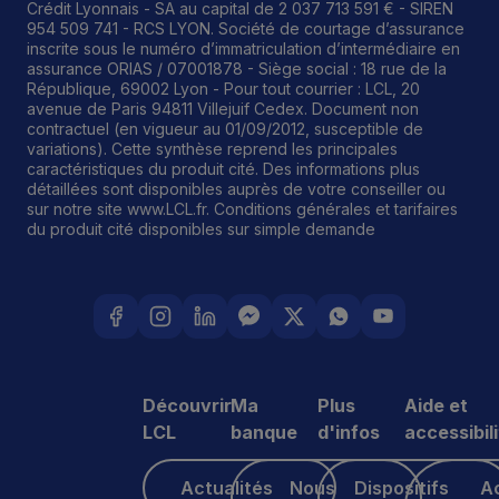
Crédit Lyonnais - SA au capital de 2 037 713 591 € - SIREN
954 509 741 - RCS LYON. Société de courtage d’assurance
inscrite sous le numéro d’immatriculation d’intermédiaire en
assurance ORIAS / 07001878 - Siège social : 18 rue de la
République, 69002 Lyon - Pour tout courrier : LCL, 20
avenue de Paris 94811 Villejuif Cedex. Document non
contractuel (en vigueur au 01/09/2012, susceptible de
variations). Cette synthèse reprend les principales
caractéristiques du produit cité. Des informations plus
détaillées sont disponibles auprès de votre conseiller ou
sur notre site www.LCL.fr. Conditions générales et tarifaires
du produit cité disponibles sur simple demande
Découvrir
Ma
Plus
Aide et
LCL
banque
d'infos
accessibil
Actualités
Nous contacter
Dispositifs fiscaux
Accès male
Actualités
Nous
Dispositifs
A