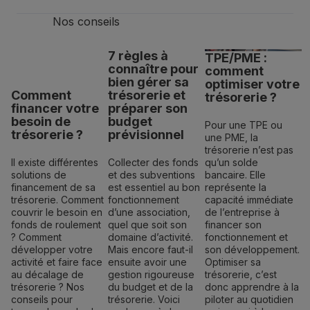
Nos conseils
7 règles à
TPE/PME :
connaître pour
comment
bien gérer sa
optimiser votre
Comment
trésorerie et
trésorerie ?
financer votre
préparer son
besoin de
budget
Pour une TPE ou
trésorerie ?
prévisionnel
une PME, la
trésorerie n’est pas
Il existe différentes
Collecter des fonds
qu’un solde
solutions de
et des subventions
bancaire. Elle
financement de sa
est essentiel au bon
représente la
trésorerie. Comment
fonctionnement
capacité immédiate
couvrir le besoin en
d’une association,
de l’entreprise à
fonds de roulement
quel que soit son
financer son
? Comment
domaine d’activité.
fonctionnement et
développer votre
Mais encore faut-il
son développement.
activité et faire face
ensuite avoir une
Optimiser sa
au décalage de
gestion rigoureuse
trésorerie, c’est
trésorerie ? Nos
du budget et de la
donc apprendre à la
conseils pour
trésorerie. Voici
piloter au quotidien