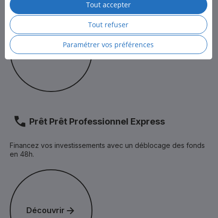
Tout accepter
Pour en savoir plus, consultez la
Politique des cookies
et
Découvrir
la
Politique de protection des données personnelles
de LCL.
Tout refuser
Paramétrer vos préférences
Découvrir
Prêt Prêt Professionnel Express
Financez vos investissements avec un déblocage des fonds
en 48h.
Découvrir
Découvrir