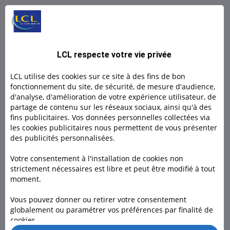
L BY LCL PRO : Un compte 100% digital
L by LCL, l'offre 100% en ligne pour les indépendants et
LCL respecte votre vie privée
micro- entrepreneurs.
LCL utilise des cookies sur ce site à des fins de bon
Découvrir
fonctionnement du site, de sécurité, de mesure d'audience,
d'analyse, d'amélioration de votre expérience utilisateur, de
partage de contenu sur les réseaux sociaux, ainsi qu'à des
Découvrir
fins publicitaires. Vos données personnelles collectées via
les cookies publicitaires nous permettent de vous présenter
des publicités personnalisées.
Votre consentement à l'installation de cookies non
strictement nécessaires est libre et peut être modifié à tout
moment.
Besoin d'un conseiller ?
Vous pouvez donner ou retirer votre consentement
globalement ou paramétrer vos préférences par finalité de
Rendez-vous dans l’une de nos 1600 agences, à domicile ou
cookies.
en visio pour nous rencontrer