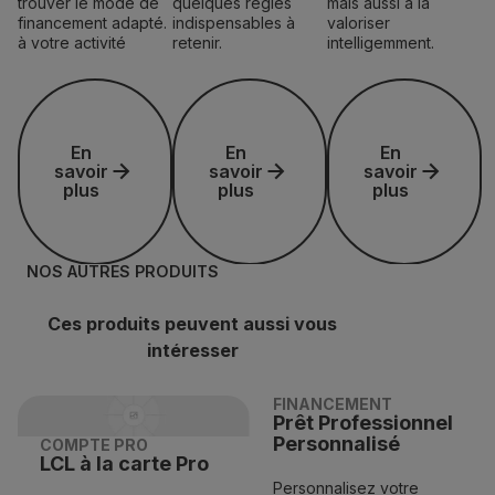
trouver le mode de
quelques règles
mais aussi à la
financement adapté.
indispensables à
valoriser
à votre activité
retenir.
intelligemment.
En savoir plus
En savoir plus
En savoir plus
En
En
En
savoir
savoir
savoir
plus
plus
plus
NOS AUTRES PRODUITS
Ces produits peuvent aussi vous
intéresser
FINANCEMENT
Prêt Professionnel
Personnalisé
COMPTE PRO
LCL à la carte Pro
Personnalisez votre