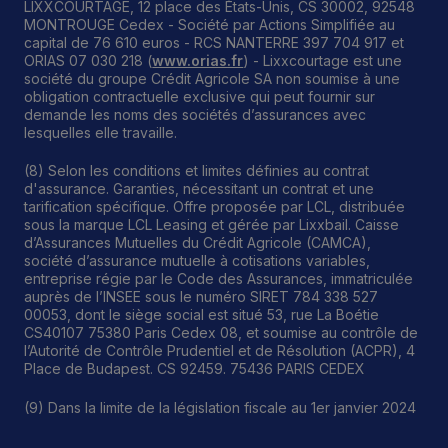
LIXXCOURTAGE, 12 place des États-Unis, CS 30002, 92548
MONTROUGE Cedex - Société par Actions Simplifiée au
capital de 76 610 euros - RCS NANTERRE 397 704 917 et
ORIAS 07 030 218 (
www.orias.fr
) - Lixxcourtage est une
société du groupe Crédit Agricole SA non soumise à une
obligation contractuelle exclusive qui peut fournir sur
demande les noms des sociétés d’assurances avec
lesquelles elle travaille.
(8) Selon les conditions et limites définies au contrat
d'assurance. Garanties, nécessitant un contrat et une
tarification spécifique. Offre proposée par LCL, distribuée
sous la marque LCL Leasing et gérée par Lixxbail. Caisse
d’Assurances Mutuelles du Crédit Agricole (CAMCA),
société d’assurance mutuelle à cotisations variables,
entreprise régie par le Code des Assurances, immatriculée
auprès de l’INSEE sous le numéro SIRET 784 338 527
00053, dont le siège social est situé 53, rue La Boétie
Footer
CS40107 75380 Paris Cedex 08, et soumise au contrôle de
l’Autorité de Contrôle Prudentiel et de Résolution (ACPR), 4
Place de Budapest. CS 92459. 75436 PARIS CEDEX
(9) Dans la limite de la législation fiscale au 1er janvier 2024