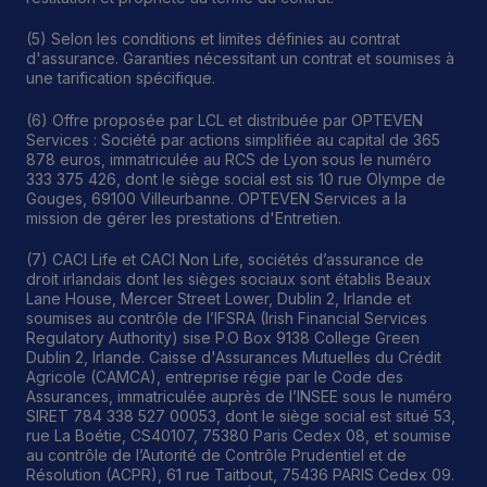
(5) Selon les conditions et limites définies au contrat
d'assurance. Garanties nécessitant un contrat et soumises à
une tarification spécifique.
(6) Offre proposée par LCL et distribuée par OPTEVEN
Services : Société par actions simplifiée au capital de 365
878 euros, immatriculée au RCS de Lyon sous le numéro
333 375 426, dont le siège social est sis 10 rue Olympe de
Gouges, 69100 Villeurbanne. OPTEVEN Services a la
mission de gérer les prestations d'Entretien.
(7) CACI Life et CACI Non Life, sociétés d’assurance de
droit irlandais dont les sièges sociaux sont établis Beaux
Lane House, Mercer Street Lower, Dublin 2, Irlande et
soumises au contrôle de l’IFSRA (Irish Financial Services
Regulatory Authority) sise P.O Box 9138 College Green
Dublin 2, Irlande. Caisse d'Assurances Mutuelles du Crédit
Agricole (CAMCA), entreprise régie par le Code des
Assurances, immatriculée auprès de l’INSEE sous le numéro
SIRET 784 338 527 00053, dont le siège social est situé 53,
rue La Boétie, CS40107, 75380 Paris Cedex 08, et soumise
au contrôle de l’Autorité de Contrôle Prudentiel et de
Résolution (ACPR), 61 rue Taitbout, 75436 PARIS Cedex 09.