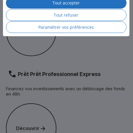
Tout accepter
Pour en savoir plus, consultez la
Politique des cookies
et
Découvrir
la
Politique de protection des données personnelles
de LCL.
Tout refuser
Paramétrer vos préférences
Découvrir
Prêt Prêt Professionnel Express
Financez vos investissements avec un déblocage des fonds
en 48h.
Découvrir
Découvrir