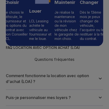
Choisir
Maintenir
Changer
Louer
Je choisis le
Je réalise la
Dès le 13ème
véhicule, le
maintenance
mois je peux
fournisseur et
LCL Leasing
ou la révision
changer de
les options du
achète le
de mon
véhicule,
contrat avec
véhicule au
véhicule chez
l'acquérir ou le
mon Conseiller
fournisseur et
le garagiste de
restituer à la fin
LCL.
me le loue.
mon choix.
du contrat.
FAQ LOCATION AVEC OPTION ACHAT (LOA)
Questions fréquentes
Comment fonctionne la location avec option
d'achat (LOA) ?
Puis-je personnaliser mes loyers ?