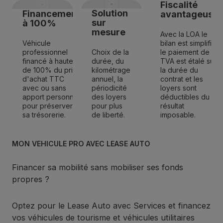
Fiscalité
Solution
Financement
avantageuse
sur
à 100%
mesure
Avec la LOA le
Véhicule
bilan est simplifié,
professionnel
Choix de la
le paiement de la
financé à hauteur
durée, du
TVA est étalé sur
de 100% du prix
kilométrage
la durée du
d'achat TTC
annuel, la
contrat et les
avec ou sans
périodicité
loyers sont
apport personnel
des loyers
déductibles du
pour préserver
pour plus
résultat
sa trésorerie.
de liberté.
imposable.
MON VEHICULE PRO AVEC LEASE AUTO
Financer sa mobilité sans mobiliser ses fonds
propres ?
Optez pour le Lease Auto avec Services et financez
vos véhicules de tourisme et véhicules utilitaires