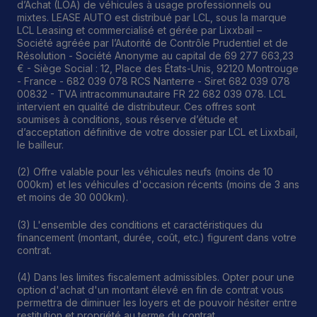
d’Achat (LOA) de véhicules à usage professionnels ou
mixtes. LEASE AUTO est distribué par LCL, sous la marque
LCL Leasing et commercialisé et gérée par Lixxbail –
Société agréée par l’Autorité de Contrôle Prudentiel et de
Résolution - Société Anonyme au capital de 69 277 663,23
€ - Siège Social : 12, Place des États-Unis, 92120 Montrouge
- France - 682 039 078 RCS Nanterre - Siret 682 039 078
00832 - TVA intracommunautaire FR 22 682 039 078. LCL
intervient en qualité de distributeur. Ces offres sont
soumises à conditions, sous réserve d’étude et
d’acceptation définitive de votre dossier par LCL et Lixxbail,
le bailleur.
(2) Offre valable pour les véhicules neufs (moins de 10
000km) et les véhicules d'occasion récents (moins de 3 ans
et moins de 30 000km).
(3) L'ensemble des conditions et caractéristiques du
financement (montant, durée, coût, etc.) figurent dans votre
contrat.
(4) Dans les limites fiscalement admissibles. Opter pour une
option d'achat d'un montant élevé en fin de contrat vous
permettra de diminuer les loyers et de pouvoir hésiter entre
restitution et propriété au terme du contrat.