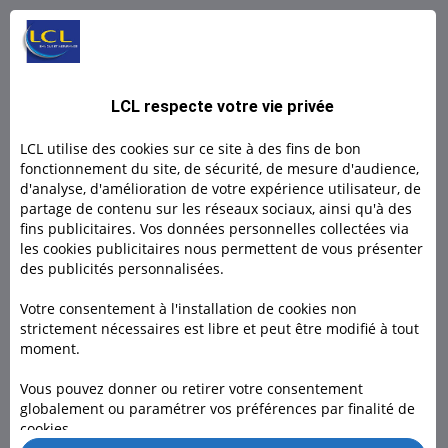
L BY LCL PRO : Un compte 100% digital
L by LCL, l'offre 100% en ligne pour les indépendants et
LCL respecte votre vie privée
micro- entrepreneurs.
LCL utilise des cookies sur ce site à des fins de bon
Découvrir
fonctionnement du site, de sécurité, de mesure d'audience,
d'analyse, d'amélioration de votre expérience utilisateur, de
partage de contenu sur les réseaux sociaux, ainsi qu'à des
Découvrir
fins publicitaires. Vos données personnelles collectées via
les cookies publicitaires nous permettent de vous présenter
des publicités personnalisées.
Votre consentement à l'installation de cookies non
strictement nécessaires est libre et peut être modifié à tout
moment.
Besoin d'un conseiller ?
Vous pouvez donner ou retirer votre consentement
globalement ou paramétrer vos préférences par finalité de
Rendez-vous dans l’une de nos 1600 agences, à domicile ou
cookies.
en visio pour nous rencontrer