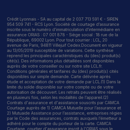
Crédit Lyonnais - SA au capital de 2 037 713 591 € - SIREN
954 509 741 - RCS Lyon. Société de courtage d’assurance
inscrite sous le numéro d’immatriculation d’intermédiaire en
assurance ORIAS : 07 001 878 - Siège social : 18 rue de la
République, 69002 Lyon. Pour tout courrier : LCL, 20
avenue de Paris, 94811 Villejuif Cedex.Document en vigueur
au 13/05/2019 susceptible de variations. Cette synthèse
reprend les principales caractéristiques du (des) produit(s)
cité(s). Des informations plus détaillées sont disponibles
auprès de votre conseiller ou sur notre site LCL.fr.
Conditions générales et tarifaires du (des) produit(s) cités
disponibles sur simple demande. Carte délivrée après
étude et acceptation de votre demande par LCL.(1) Dans la
limite du solde disponible sur votre compte ou de votre
autorisation de découvert. Les retraits peuvent être réalisés
en plusieurs fois, selon les modalités de l’appareil.(2)
Contrats d'assurance et d'assistance souscrits par CAMCA
Courtage auprès de 1) CAMCA Mutuelle pour l’assurance et
2) Mutuaide Assistance pour l’assistance, entreprises régies
par le Code des assurances, contrats auxquels l’émetteur a
adhéré pour le compte du porteur de la carte. CAMCA
Courtage, courtier d'assurance inscrit à l'ORIAS sous le