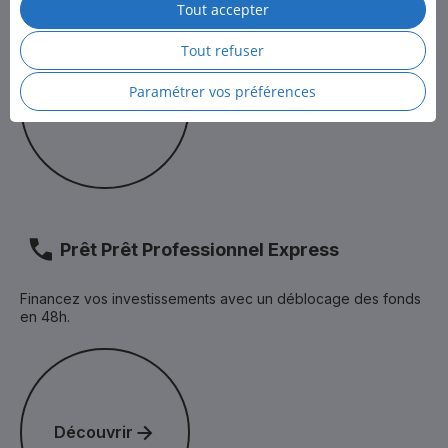
Tout accepter
Pour en savoir plus, consultez la
Politique des cookies
et
Découvrir
la
Politique de protection des données personnelles
de LCL.
Tout refuser
Paramétrer vos préférences
Découvrir
Prêt Prêt Professionnel Express
Financez vos investissements avec un déblocage des fonds
en 48h.
Découvrir
Découvrir