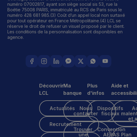
numéro 07002817, ayant son siège social sis 53, rue la
Boétie 75008 PARIS, immatriculé au RCS de Paris sous le
numéro 428 681 985.(3) Coût d’un appel local non surtaxé
pour tout opérateur en France Métropolitaine.(4) LCL se
réserve le droit de refuser un visuel proposé par le client.
Les conditions de la personnalisation sont disponibles en
agence.
Découvrir
Ma
Plus
Aide et
LCL
banque
d'infos
accessibil
Actualités
Nous contacter
Dispositifs fiscaux
Accès male
Actualités
Nous
Dispositifs
A
contacter
fiscaux
malen
et 
Recrutement
Recrutement
Trouver une agence
Convention AERAS
Trouver
Convention
Plan du sit
une
AERAS
Plan
Footer
Communiqués de presse