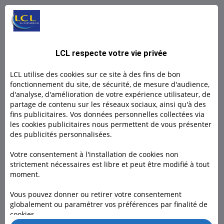
L BY LCL PRO : Un compte 100% digital
L by LCL, l'offre 100% en ligne pour les indépendants et
LCL respecte votre vie privée
micro- entrepreneurs.
LCL utilise des cookies sur ce site à des fins de bon
Découvrir
fonctionnement du site, de sécurité, de mesure d'audience,
d'analyse, d'amélioration de votre expérience utilisateur, de
partage de contenu sur les réseaux sociaux, ainsi qu'à des
Découvrir
fins publicitaires. Vos données personnelles collectées via
les cookies publicitaires nous permettent de vous présenter
des publicités personnalisées.
Votre consentement à l'installation de cookies non
strictement nécessaires est libre et peut être modifié à tout
moment.
Besoin d'un conseiller ?
Vous pouvez donner ou retirer votre consentement
globalement ou paramétrer vos préférences par finalité de
Rendez-vous dans l’une de nos 1600 agences, à domicile ou
cookies.
en visio pour nous rencontrer